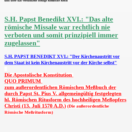
und über das versunkene Heilige Römische Reich
AB ECCLESIA CATHOLICA (DER GÜLTIGE FORMALAKT DES
MISCHE REICH 800-1806 A.D. (Das II. Römische Kaiserr
S.H. Papst Benedikt XVI.: "Das alte
römische Missale war rechtlich nie
verboten und somit prinzipiell immer
EITE
zugelassen"
in den USA
S.H. PAPST BENEDIKT XVI.: "Der Kirchenaustritt vor
dem Staat ist kein Kirchenaustritt vor der Kirche selbst"
ZBUCH DER IMMERWÄHRENDEN HL. RÖMISCHEN MESSE F
Die Apostolische Konstitution
re der Kirche ÜBER EINEN NICHTKATHOLIKEN, DER B
QUO PRIMUM
zum außerordentlichen Römischen Meßbuch der
IGE, apostolische und römische KIRCHE JESU CHRIST
durch Papst St. Pius V. allgemeingültig festgelegten
hl. Römischen Ritusform des hochheiligen Meßopfers
rch den RÖMISCH-KATHOLISCHEN DEUTSCHEN ORDEN 
Christi (13. Juli 1570 A.D.)
(Die außerordentliche
Römische Meßritusform)
, DES LETZTEN KAISERS DER RÖMER & Königs von Deutsch