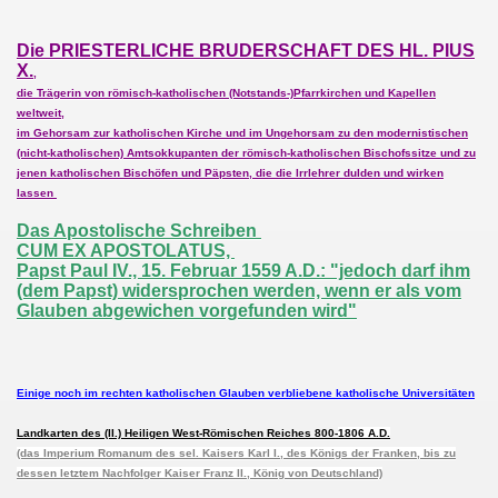
RÖMISCHEN REICHES (800-1806 A.D.) und dessen deutscher
Die PRIESTERLICHE BRUDERSCHAFT DES HL. PIUS
X.
,
ZTEN RÖMISCH-KATHOLISCHEN KAISERTÜMERN Frankreich 1
die Trägerin von römisch-katholischen (Notstands-)Pfarrkirchen und
Kapellen
weltweit,
ER 1917 A.D. in Fátima ÜBER DIE KRIEGE IN DER WEL
im Gehorsam zur katholischen Kirche und im Ungehorsam zu den modernistischen
(nicht-katholischen) Amtsokkupanten der römisch-katholischen Bischofssitze und zu
jenen katholischen Bischöfen und Päpsten, die die Irrlehrer dulden und wirken
 KATHOLISCHE SCHEINEHEN: Die UNGÜLTIGKEIT mancher V
lassen
E
Das Apostolische Schreiben
CUM EX APOSTOLATUS,
LOSEN KATHOLIKEN von Erzbischof Marcel Lefebvre
Papst Paul IV., 15. Februar 1559 A.D.: "jedoch darf ihm
(dem Papst) widersprochen werden, wenn er als vom
Glauben abgewichen vorgefunden wird"
iben des seligen Papstes Johannes XXIII. über DIE
"
Einige noch im rechten katholischen Glauben verbliebene katholische Universitäten
CHSCHULEN in der rechten apostolischen und katholisc
Landkarten des (II.) Heiligen West-Römischen Reiches 800-
1806 A.D.
(das Imperium Romanum des sel. Kaisers Karl I., des Königs der Franken, bis zu
UM ÖSTERREICH und der Weltkrieg 1914-1918 A.D. gegen S
dessen letztem Nachfolger Kaiser Franz II., König von Deutschland)