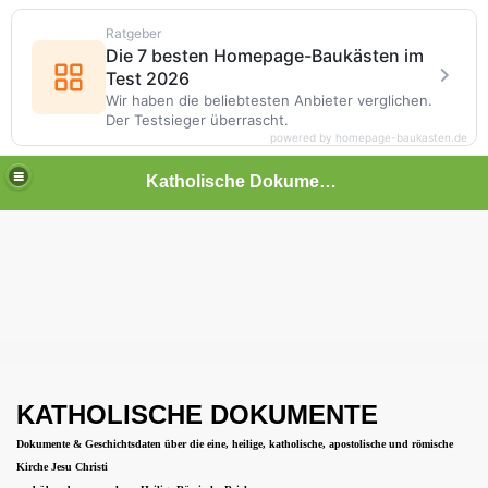
Ratgeber
Die 7 besten Homepage-Baukästen im
Test 2026
Wir haben die beliebtesten Anbieter verglichen.
Der Testsieger überrascht.
powered by homepage-baukasten.de
Katholische Dokumente
RCHENAUSTRITT VOR DEM STAAT ist KEIN KIRCHENAUS
BRUDERSCHAFT ST. PIUS' X. der Heiligen Römischen Kir
L KATHOLISCHE PFARR- UND SEELSORGEKIRCHEN
KATHOLISCHE DOKUMENTE
em Protestantismus, des ehemaligen protestantischen Past
Dokumente & Geschichtsdaten über die eine, heilige, katholische, apostolische und römische
Kirche Jesu Christi