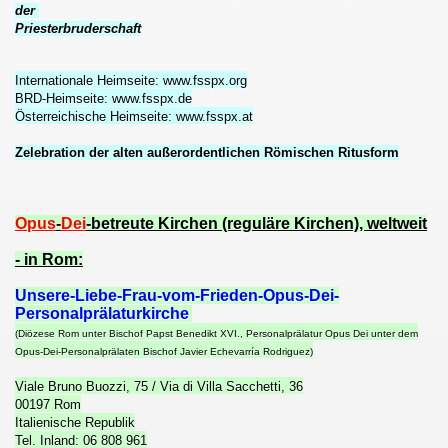
der
MISCHE REICH 800-1806 A.D. (Das II. Römische Kaiserr
Priesterbruderschaft
Internationale Heimseite: www.fsspx.org
BRD-Heimseite: www.fsspx.de
EITE
Österreichische Heimseite: www.fsspx.at
in den USA
Zelebration der alten außerordentlichen Römischen Ritusform
ZBUCH DER IMMERWÄHRENDEN HL. RÖMISCHEN MESSE F
Opus
-
Dei
-betreute Kirchen (reguläre Kirchen), weltweit
re der Kirche ÜBER EINEN NICHTKATHOLIKEN, DER B
- in Rom:
IGE, apostolische und römische KIRCHE JESU CHRIST
Unsere-Liebe-Frau-vom-Frieden-Opus-Dei-
rch den RÖMISCH-KATHOLISCHEN DEUTSCHEN ORDEN 
Personalprälaturkirche
(Diözese Rom unter Bischof Papst Benedikt XVI., Personalprälatur Opus Dei unter dem
Opus-Dei-Personalprälaten Bischof Javier Echevarría Rodriguez)
Viale Bruno Buozzi, 75 / Via di Villa Sacchetti, 36
, DES LETZTEN KAISERS DER RÖMER & Königs von Deutsch
00197 Rom
Italienische Republik
RÖMISCHEN REICHES (800-1806 A.D.) und dessen deutscher
Tel. Inland: 06 808 961