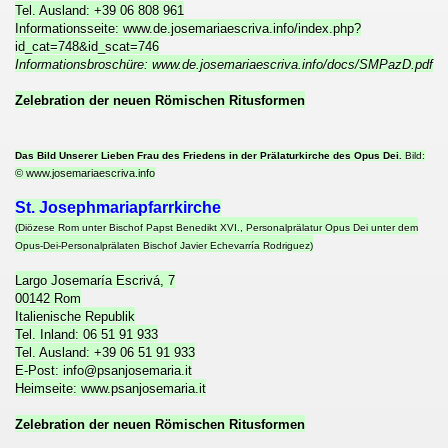
Tel. Ausland: +39 06 808 961
Informationsseite: www.de.josemariaescriva.info/index.php?
ZTEN RÖMISCH-KATHOLISCHEN KAISERTÜMERN Frankreich 1
id_cat=748&id_scat=746
Informationsbroschüre: www.de.josemariaescriva.info/docs/SMPazD.pdf
ER 1917 A.D. in Fátima ÜBER DIE KRIEGE IN DER WEL
Zelebration der neuen Römischen Ritusformen
 KATHOLISCHE SCHEINEHEN: Die UNGÜLTIGKEIT mancher V
Das Bild Unserer Lieben Frau des Friedens in der Prälaturkirche des Opus Dei.
Bild:
E
© www.josemariaescriva.info
LOSEN KATHOLIKEN von Erzbischof Marcel Lefebvre
St. Josephmariapfarrkirche
(Diözese Rom unter Bischof Papst Benedikt XVI., Personalprälatur Opus Dei unter dem
iben des seligen Papstes Johannes XXIII. über DIE
Opus-Dei-Personalprälaten Bischof Javier Echevarría Rodriguez)
Largo Josemaría Escrivá, 7
"
00142 Rom
Italienische Republik
CHSCHULEN in der rechten apostolischen und katholisc
Tel. Inland: 06 51 91 933
Tel. Ausland: +39 06 51 91 933
E-Post: info@psanjosemaria.it
UM ÖSTERREICH und der Weltkrieg 1914-1918 A.D. gegen S
Heimseite: www.psanjosemaria.it
ER
Zelebration der neuen Römischen Ritusformen