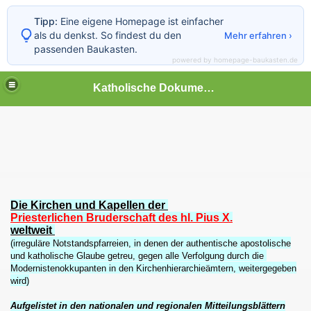
Tipp:
Eine eigene Homepage ist einfacher
als du denkst. So findest du den
Mehr erfahren ›
passenden Baukasten.
powered by homepage-baukasten.de
Katholische Dokumente
RCHENAUSTRITT VOR DEM STAAT ist KEIN KIRCHENAUS
BRUDERSCHAFT ST. PIUS' X. der Heiligen Römischen Kir
L KATHOLISCHE PFARR- UND SEELSORGEKIRCHEN
Die Kirchen und Kapellen der
Priesterlichen Bruderschaft des hl. Pius X.
weltweit
em Protestantismus, des ehemaligen protestantischen Past
(irreguläre Notstandspfarreien, in denen der authentische apostolische
und katholische Glaube getreu, gegen alle Verfolgung durch die
Modernistenokkupanten in den Kirchenhierarchieämtern, weitergegeben
wird)
AB ECCLESIA CATHOLICA (DER GÜLTIGE FORMALAKT DES
Aufgelistet in den nationalen und regionalen Mitteilungsblättern