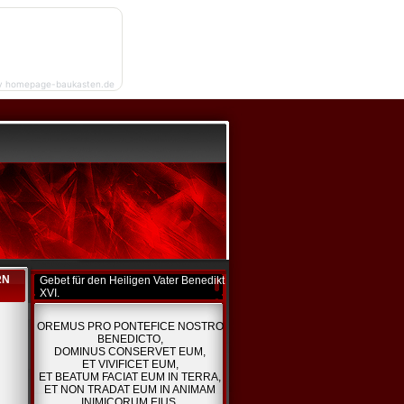
y homepage-baukasten.de
RN
Gebet für den Heiligen Vater Benedikt
XVI.
OREMUS PRO PONTEFICE NOSTRO
BENEDICTO,
DOMINUS CONSERVET EUM,
ET VIVIFICET EUM,
ET BEATUM FACIAT EUM IN TERRA,
ET NON TRADAT EUM IN ANIMAM
s
INIMICORUM EIUS.