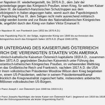
er Napoleon III.
wiederhergestellt, bis 1870 A.D., dem Jahr der
gsniederlage gegen das Königreich Preußen, einen Krieg, für welchen Kaiser
leon III. die kaiserlich-französischen Schutztruppen aus dem
tkönigreich in Italien abgezogen hatte, womit auch das Papstkönigreich
r Papstkönig Pius IX. dem Seligen nicht mehr ausreichend militärisch
eidigt werden konnte und zur Beute des Nationalitalienischen Königreiches
e, angeführt durch den
König von Italien
Viktor Emanuel II.
r Napoleon III. von Frankreich (von 1852 bis 1870 A.D.)
etzte Papstkönig Pius IX. der Selige, regierender König von 1846 bis zur Annexion des
königreiches durch das Königreich Italien 1870 A.D. (Papst 1846-1878).
R UNTERGANG DES KAISERTUMS ÖSTERREICH
RCH DIE VEREINIGTEN STAATEN VON AMERIKA
römisch-katholische Kaisertum Österreich kapitulierte 1918 A.D., zusammen
dem 1871 A.D. gegründeten Deutschen Kaiserreich unter Führung des
estantisch-lutherischen Königreiches Preußen, im verheerenden Weltkrieg
n das Großbritische Reich und Frankreich, nachdem 1917 A.D. die USA
r ihrem volksbritischen Präsidenten Woodrow Wilson dem Krieg beigetreten
en, einem US-Präsidenten, welcher in seinem Präsidentenwahlkampf
rücklich die Kriegsneutralität zugesichert hatte, insbesonders anbetrachts
Millionen volksdeutschen US-Bürgern.
r Franz Joseph I. von Österreich (von 1848 bis 1916 A.D.)
r Franz Josephs Nachfolger, der letzte Kaiser von Österreich Karl I. (regierend von 1916 bis 1918
 bei der Krönungszeremonie als letzter Ungarnkönig Karl IV.