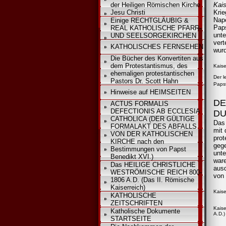
der Heiligen Römischen Kirche
Kais
Jesu Christi
Krie
Napo
Einige RECHTGLÄUBIG &
Paps
REAL KATHOLISCHE PFARR-
unte
UND SEELSORGEKIRCHEN
vert
KATHOLISCHES FERNSEHEN
wurd
Die Bücher des Konvertiten aus
dem Protestantismus, des
Kaise
ehemaligen protestantischen
Der l
Pastors Dr. Scott Hahn
Papst
Hinweise auf HEIMSEITEN
DE
ACTUS FORMALIS
DEFECTIONIS AB ECCLESIA
DU
CATHOLICA (DER GÜLTIGE
Das 
FORMALAKT DES ABFALLS
mit 
VON DER KATHOLISCHEN
prot
KIRCHE nach den
gege
Bestimmungen von Papst
unte
Benedikt XVI.)
war
Das HEILIGE CHRISTLICHE
ausd
WESTRÖMISCHE REICH 800-
von 
1806 A.D. (Das II. Römische
Kaiserreich)
Kaise
KATHOLISCHE
ZEITSCHRIFTEN
Kaise
Katholische Dokumente
A.D.)
STARTSEITE