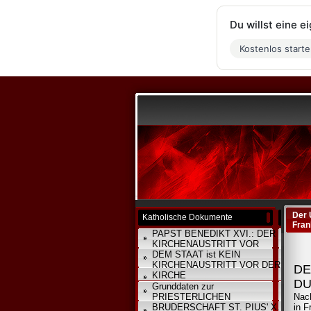
Du willst eine 
Kostenlos start
Der
Katholische Dokumente
Fran
PAPST BENEDIKT XVI.: DER
KIRCHENAUSTRITT VOR
DEM STAAT ist KEIN
KIRCHENAUSTRITT VOR DER
DE
KIRCHE
DU
Grunddaten zur
PRIESTERLICHEN
Nac
BRUDERSCHAFT ST. PIUS' X.
in F