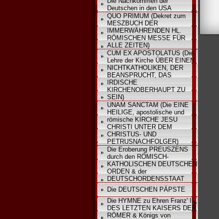
Die Nachkommen der
Deutschen in den USA
QUO PRIMUM (Dekret zum
MESZBUCH DER
IMMERWÄHRENDEN HL.
RÖMISCHEN MESSE FÜR
ALLE ZEITEN)
CUM EX APOSTOLATUS (Die
Lehre der Kirche ÜBER EINEN
NICHTKATHOLIKEN, DER
BEANSPRUCHT, DAS
IRDISCHE
KIRCHENOBERHAUPT ZU
SEIN)
UNAM SANCTAM (Die EINE
HEILIGE, apostolische und
römische KIRCHE JESU
CHRISTI UNTER DEM
CHRISTUS- UND
PETRUSNACHFOLGER)
Die Eroberung PREUSZENS
durch den RÖMISCH-
KATHOLISCHEN DEUTSCHEN
ORDEN & der
DEUTSCHORDENSSTAAT
Die DEUTSCHEN PÄPSTE
Die HYMNE zu Ehren Franz' II.,
DES LETZTEN KAISERS DER
RÖMER & Königs von