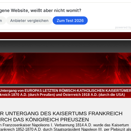
eigene Website, weißt aber nicht womit?
en
Anbieter vergleichen
Zum Test 2026
powered b
 Untergang von EUROPAS LETZTEN RÖMISCH-KATHOLISCHEN KAISERTÜME
kreich 1870 A.D. (durch Preußen) und Österreich 1918 A.D. (durch die USA)
R UNTERGANG DES KAISERTUMS FRANKREICH
RCH DAS KÖNIGREICH PREUSZEN
h Franzosenkaiser Napoleons I. Verbannung 1814 A.D. wurde das Kaisertum
rankreich 1852-1870 A.D. durch Staatspräsident Napoleon III. per Plebiszit al