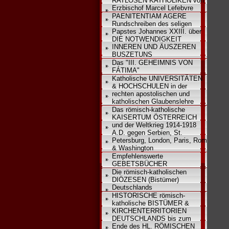
RATLOSEN KATHOLIKEN von
Erzbischof Marcel Lefebvre
PAENITENTIAM AGERE
Rundschreiben des seligen
Papstes Johannes XXIII. über
DIE NOTWENDIGKEIT
INNEREN UND ÄUSZEREN
BUSZETUNS
Das "III. GEHEIMNIS VON
FÁTIMA"
Katholische UNIVERSITÄTEN
& HOCHSCHULEN in der
rechten apostolischen und
katholischen Glaubenslehre
Das römisch-katholische
KAISERTUM ÖSTERREICH
und der Weltkrieg 1914-1918
A.D. gegen Serbien, St.
Petersburg, London, Paris, Rom
& Washington
Empfehlenswerte
GEBETSBÜCHER
Die römisch-katholischen
DIÖZESEN (Bistümer)
Deutschlands
HISTORISCHE römisch-
katholische BISTÜMER &
KIRCHENTERRITORIEN
DEUTSCHLANDS bis zum
Ende des HL. RÖMISCHEN