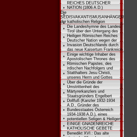
REICHES DEUTSCHER
NATION (1806 A.D.)
Die
SEDISVAKANTISMUSANHÄNGER
der katholischen Religion
Die Landeshymne des Landes
Tirol über den Untergang des
Heiligen Römischen Reiches
Deutscher Nation wegen der
Invasion Deutschlands durch
das neue Kaisertum Frankreich
Einige wichtige Inhaber des
Apostolischen Thrones des
Römischen Papstes, des
irdischen Nachfolgers und
Statthalters Jesu Christi,
unseres Herrn und Gottes
Über die Gründe der
Umstrittenheit des
Märtyrerkanzlers und
Staatsgründers Engelbert
Dollfuß (Kanzler 1932-1934
A.D., Gründer des
Bundesstaates Österreich
1934-1938 A.D.), eines
potentiellen Seligen & Heiligen
EINIGE GNADENREICHE
KATHOLISCHE GEBETE
Benedikt XVI.: Das alte