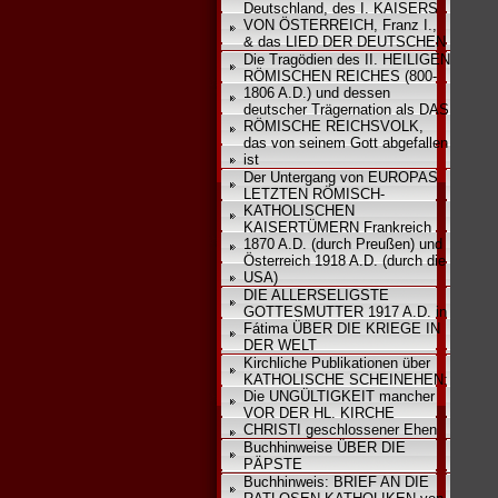
Deutschland, des I. KAISERS
VON ÖSTERREICH, Franz I.,
& das LIED DER DEUTSCHEN
Die Tragödien des II. HEILIGEN
RÖMISCHEN REICHES (800-
1806 A.D.) und dessen
deutscher Trägernation als DAS
RÖMISCHE REICHSVOLK,
das von seinem Gott abgefallen
ist
Der Untergang von EUROPAS
LETZTEN RÖMISCH-
KATHOLISCHEN
KAISERTÜMERN Frankreich
1870 A.D. (durch Preußen) und
Österreich 1918 A.D. (durch die
USA)
DIE ALLERSELIGSTE
GOTTESMUTTER 1917 A.D. in
Fátima ÜBER DIE KRIEGE IN
DER WELT
Kirchliche Publikationen über
KATHOLISCHE SCHEINEHEN:
Die UNGÜLTIGKEIT mancher
VOR DER HL. KIRCHE
CHRISTI geschlossener Ehen
Buchhinweise ÜBER DIE
PÄPSTE
Buchhinweis: BRIEF AN DIE