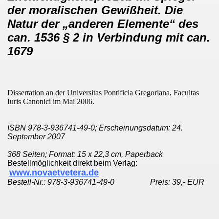
der moralischen Gewißheit. Die
ZTEN RÖMISCH-KATHOLISCHEN KAISERTÜMERN Frankreich 1
Natur der „anderen Elemente“ des
can. 1536 § 2 in Verbindung mit can.
ER 1917 A.D. in Fátima ÜBER DIE KRIEGE IN DER WEL
1679
 KATHOLISCHE SCHEINEHEN: Die UNGÜLTIGKEIT mancher V
E
Dissertation an der Universitas Pontificia Gregoriana, Facultas
LOSEN KATHOLIKEN von Erzbischof Marcel Lefebvre
Iuris Canonici im Mai 2006.
iben des seligen Papstes Johannes XXIII. über DIE
ISBN 978-3-936741-49-0; Erscheinungsdatum: 24.
September 2007
"
368 Seiten; Format: 15 x 22,3 cm, Paperback
CHSCHULEN in der rechten apostolischen und katholisc
Bestellmöglichkeit direkt beim Verlag:
www.novaetvetera.de
Bestell-Nr.: 978-3-936741-49-0
Preis: 39,- EUR
UM ÖSTERREICH und der Weltkrieg 1914-1918 A.D. gegen S
ER