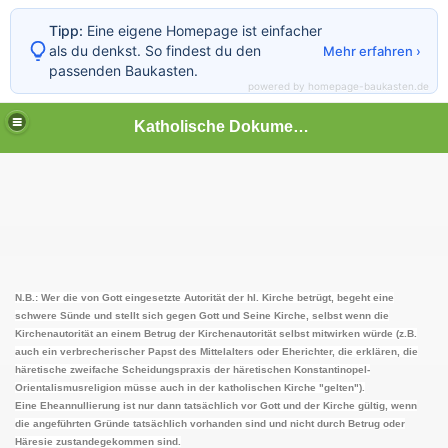
Tipp:
Eine eigene Homepage ist einfacher
als du denkst. So findest du den
Mehr erfahren ›
passenden Baukasten.
powered by homepage-baukasten.de
Katholische Dokumente
RCHENAUSTRITT VOR DEM STAAT ist KEIN KIRCHENAUS
BRUDERSCHAFT ST. PIUS' X. der Heiligen Römischen Kir
L KATHOLISCHE PFARR- UND SEELSORGEKIRCHEN
N.B.: Wer die von Gott eingesetzte Autorität der hl. Kirche betrügt, begeht eine
schwere Sünde und stellt sich gegen Gott und Seine Kirche, selbst wenn die
Kirchenautorität an einem Betrug der Kirchenautorität selbst mitwirken würde (z.B.
em Protestantismus, des ehemaligen protestantischen Past
auch ein verbrecherischer Papst des Mittelalters oder Eherichter, die erklären, die
häretische zweifache Scheidungspraxis der häretischen Konstantinopel-
Orientalismusreligion müsse auch in der katholischen Kirche "gelten").
Eine Eheannullierung ist nur dann tatsächlich vor Gott und der Kirche gültig, wenn
AB ECCLESIA CATHOLICA (DER GÜLTIGE FORMALAKT DES
die angeführten Gründe tatsächlich vorhanden sind und nicht durch Betrug oder
Häresie zustandegekommen sind.