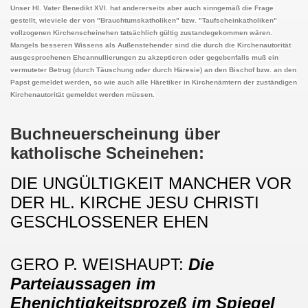
Unser Hl. Vater Benedikt XVI. hat andererseits aber auch sinngemäß die Frage
MISCHE REICH 800-1806 A.D. (Das II. Römische Kaiserr
gestellt, wieviele der von "Brauchtumskatholiken" bzw. "Taufscheinkatholiken"
vollzogenen Kirchenscheinehen tatsächlich gültig zustandegekommen wären.
Mangels besseren Wissens als Außenstehender sind die durch die Kirchenautorität
ausgesprochenen Eheannullierungen zu akzeptieren oder gegebenfalls muß ein
EITE
vermuteter Betrug (durch Täuschung oder durch Häresie) an den Bischof bzw. an den
Papst gemeldet werden, so wie auch alle Häretiker in Kirchenämtern der zuständigen
Kirchenautorität gemeldet werden müssen.
in den USA
ZBUCH DER IMMERWÄHRENDEN HL. RÖMISCHEN MESSE F
Buchneuerscheinung über
katholische Scheinehen:
re der Kirche ÜBER EINEN NICHTKATHOLIKEN, DER B
DIE UNGÜLTIGKEIT MANCHER VOR
IGE, apostolische und römische KIRCHE JESU CHRIST
DER HL. KIRCHE JESU CHRISTI
rch den RÖMISCH-KATHOLISCHEN DEUTSCHEN ORDEN 
GESCHLOSSENER EHEN
GERO P. WEISHAUPT
:
Die
, DES LETZTEN KAISERS DER RÖMER & Königs von Deutsch
Parteiaussagen im
Ehenichtigkeitsprozeß im Spiegel
RÖMISCHEN REICHES (800-1806 A.D.) und dessen deutscher